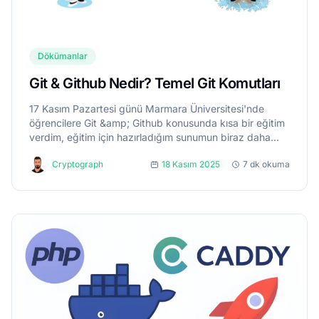
Dökümanlar
Git & Github Nedir? Temel Git Komutları
17 Kasım Pazartesi günü Marmara Üniversitesi'nde
öğrencilere Git &amp; Github konusunda kısa bir eğitim
verdim, eğitim için hazırladığım sunumun biraz daha
detaylı halini de burada okurlarımla paylaşmak
Cryptograph
18 Kasım 2025
7 dk okuma
istiyorum. Neden...