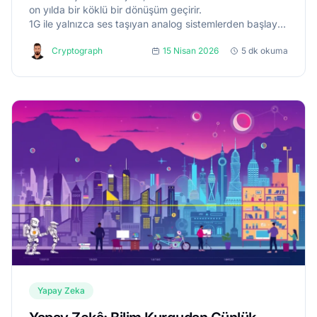
on yılda bir köklü bir dönüşüm geçirir.
1G ile yalnızca ses taşıyan analog sistemlerden başlayan bu yo
2G ile dijitalleşti,
Cryptograph
15 Nisan 2026
5 dk okuma
3G ile mobil interneti gündelik hayatın içine taşıdı,...
Yapay Zeka