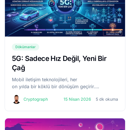
Dökümanlar
5G: Sadece Hız Değil, Yeni Bir
Çağ
Mobil iletişim teknolojileri, her
on yılda bir köklü bir dönüşüm geçirir.
1G ile yalnızca ses taşıyan analog sistemlerden başla
Cryptograph
15 Nisan 2026
5 dk okuma
2G ile dijitalleşti,
3G ile mobil interneti gündelik hayatın içine taşıdı,...