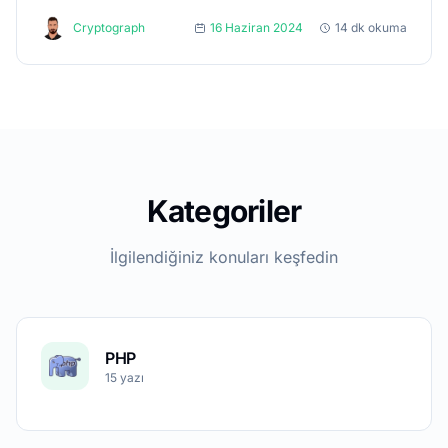
laragear/webauthn paketini projemize dahil ediyoruz.
Cryptograph
16 Haziran 2024
14 dk okuma
composer require laragear/webauthn...
Kategoriler
İlgilendiğiniz konuları keşfedin
PHP
15 yazı