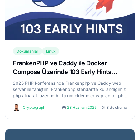
Dökümanlar
Linux
FrankenPHP ve Caddy ile Docker
Compose Üzerinde 103 Early Hints
Destekli Sunucu Yapısı
2025 PHP konferansında Frankenphp ve Caddy web
server ile tanıştım, Frankenphp standartta kullandığımız
php alınarak üzerine bir takım eklemeler yapılan bir php
servisi, Caddy web server ile birlikte 103 Early Hints
Cryptograph
28 Haziran 2025
8 dk okuma
web...