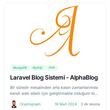
MongoDB
MySQL
PHP
Laravel Blog Sistemi - AlphaBlog
Bir süredir mesaimden arta kalan zamanlarımda
kendi web sitem için geliştirmekte olduğum blog
sistemini tamamladım ve Github hesabımda açık
Cryptograph
18 Mart 2024
3 dk okuma
kaynak olarak paylaştım. Bu blog sistemini