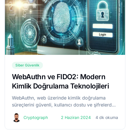
Siber Güvenlik
WebAuthn ve FIDO2: Modern
Kimlik Doğrulama Teknolojileri
WebAuthn, web üzerinde kimlik doğrulama
süreçlerini güvenli, kullanıcı dostu ve şifrelerden
bağımsız hale getiren bir teknolojidir. FIDO (Fast
Cryptograph
2 Haziran 2024
4 dk okuma
Identity Online) Alliance tarafından geliştirilen bu
standart, FIDO2 protokol...