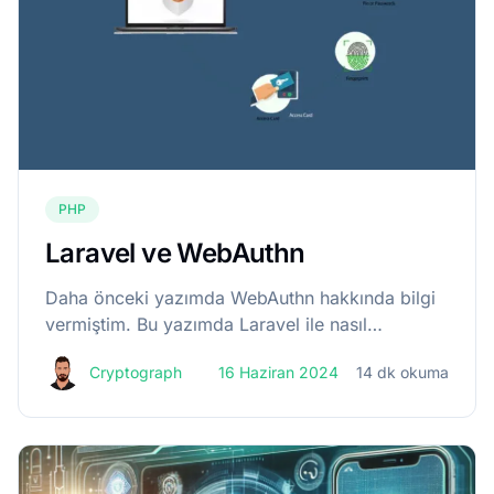
PHP
Laravel ve WebAuthn
Daha önceki yazımda WebAuthn hakkında bilgi
vermiştim. Bu yazımda Laravel ile nasıl
yapılacağını anlatmaya çalışacağım. Öncelikle
Cryptograph
16 Haziran 2024
14 dk okuma
laragear/webauthn paketini projemize dahil
ediyoruz. composer require
laragear/webauthn...