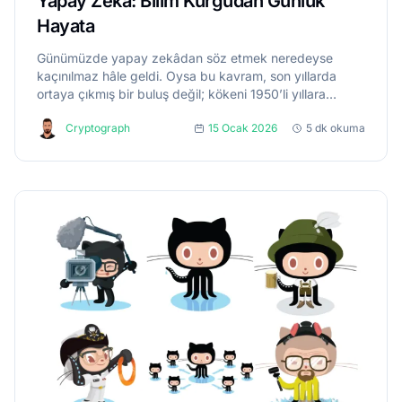
Yapay Zekâ: Bilim Kurgudan Günlük
Hayata
Günümüzde yapay zekâdan söz etmek neredeyse
kaçınılmaz hâle geldi. Oysa bu kavram, son yıllarda
ortaya çıkmış bir buluş değil; kökeni 1950’li yıllara
uzanan uzun bir düşünsel geçmişe dayanıyor. Bu
Cryptograph
15 Ocak 2026
5 dk okuma
dönemde, özellikle Alan...