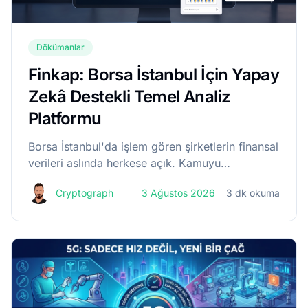
Dökümanlar
Finkap: Borsa İstanbul İçin Yapay
Zekâ Destekli Temel Analiz
Platformu
Borsa İstanbul'da işlem gören şirketlerin finansal
verileri aslında herkese açık. Kamuyu
Aydınlatma Platformu üzerinden her şirketin
Cryptograph
3 Ağustos 2026
3 dk okuma
bilançosu, gelir tablosu ve nakit akış tablosu
ücretsiz olarak yayımlanıyor. Buna rağme...