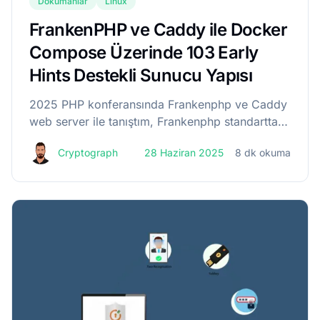
Dökümanlar
Linux
FrankenPHP ve Caddy ile Docker
Compose Üzerinde 103 Early
Hints Destekli Sunucu Yapısı
2025 PHP konferansında Frankenphp ve Caddy
web server ile tanıştım, Frankenphp standartta
kullandığımız php alınarak üzerine bir takım
Cryptograph
28 Haziran 2025
8 dk okuma
eklemeler yapılan bir php servisi, Caddy web
server ile birlikte 103 Early Hints web...