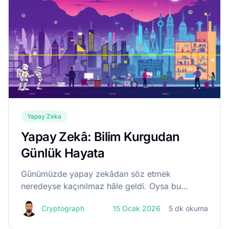
Yapay Zeka
Yapay Zekâ: Bilim Kurgudan
Günlük Hayata
Günümüzde yapay zekâdan söz etmek
neredeyse kaçınılmaz hâle geldi. Oysa bu
kavram, son yıllarda ortaya çıkmış bir buluş
Cryptograph
15 Ocak 2026
5 dk okuma
değil; kökeni 1950’li yıllara uzanan uzun bir
düşünsel geçmişe dayanıyor. Bu dönemde,