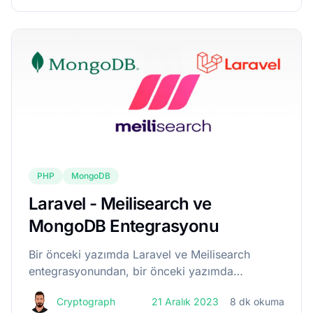
Laravel ile geliştirip veritabanı ol...
PHP
MongoDB
Laravel - Meilisearch ve
MongoDB Entegrasyonu
Bir önceki yazımda Laravel ve Meilisearch
entegrasyonundan, bir önceki yazımda
da Laravel ve MongoDB entegrasyonundan
Cryptograph
21 Aralık 2023
8 dk okuma
bahsetmiştim. Bu yazımda ise bu üçünü birlikte