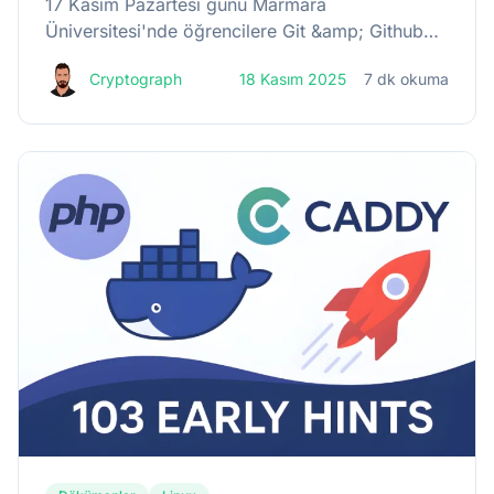
17 Kasım Pazartesi günü Marmara
Üniversitesi'nde öğrencilere Git &amp; Github
konusunda kısa bir eğitim verdim, eğitim için
Cryptograph
18 Kasım 2025
7 dk okuma
hazırladığım sunumun biraz daha detaylı halini
de burada okurlarımla paylaşmak istiyorum.
Neden...