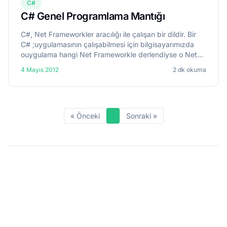
C#
C# Genel Programlama Mantığı
C#, Net Frameworkler aracılığı ile çalışan bir dildir. Bir
C# ;uygulamasının çalışabilmesi için bilgisayarımızda
ouygulama hangi Net Frameworkle derlendiyse o Net
Framework'ün kurulu olması gereklidir. C#'ta uygulama
4 Mayıs 2012
2 dk okuma
ya...
« Önceki
Sonraki »