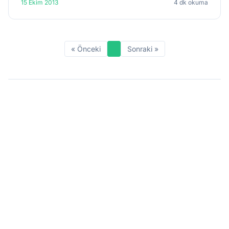
15 Ekim 2013
4 dk okuma
Para P...
« Önceki
Sonraki »