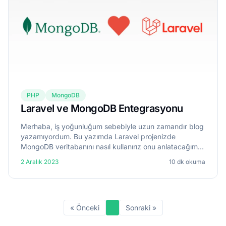
PHP
MongoDB
Laravel ve MongoDB Entegrasyonu
Merhaba, iş yoğunluğum sebebiyle uzun zamandır blog
yazamıyordum. Bu yazımda Laravel projenizde
MongoDB veritabanını nasıl kullanırız onu anlatacağım.
Laravel varsayılanda MySQL desteği ile kuruluyor.
2 Aralık 2023
10 dk okuma
Bunun yanı sıra co...
« Önceki
Sonraki »