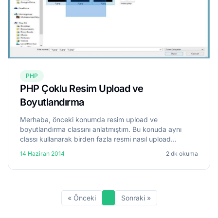
PHP
PHP Çoklu Resim Upload ve
Boyutlandırma
Merhaba, önceki konumda resim upload ve
boyutlandırma classını anlatmıştım. Bu konuda aynı
classı kullanarak birden fazla resmi nasıl upload
edeceğimizi anlatacağım. İlk önce boş bir html açalım
14 Haziran 2014
2 dk okuma
ve içine şunları yazalım...
« Önceki
Sonraki »