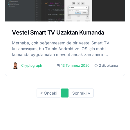
Vestel Smart TV Uzaktan Kumanda
Merhaba, çok beğenmesem de bir Vestel Smart TV
kullanıcısıyım, bu TV'nin Android ve IOS için mobil
kumanda uygulamaları mevcut ancak zamanımın
çoğunu bilgisayar başında geçirdiğim için bilgisayar
Cryptograph
13 Temmuz 2020
2 dk okuma
uygulaması yapmaya karar...
« Önceki
Sonraki »