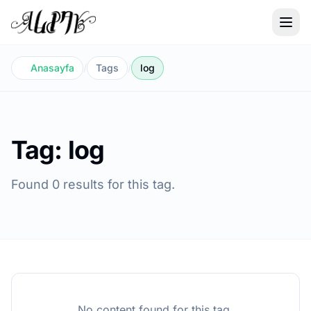
Anasayfa
/
Tags
/
log
Tag: log
Found 0 results for this tag.
No content found for this tag.