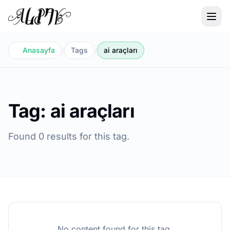
Anasayfa
/
Tags
/
ai araçları
Tag: ai araçları
Found 0 results for this tag.
No content found for this tag.