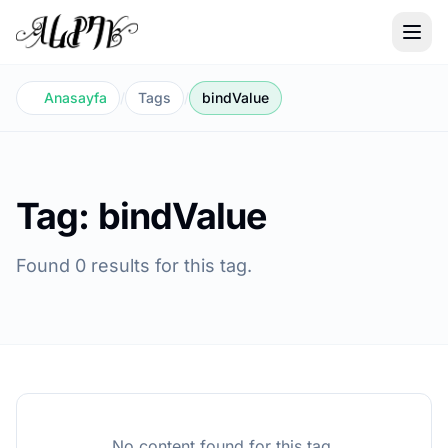
Anasayfa
/
Tags
/
bindValue
Tag: bindValue
Found 0 results for this tag.
No content found for this tag.