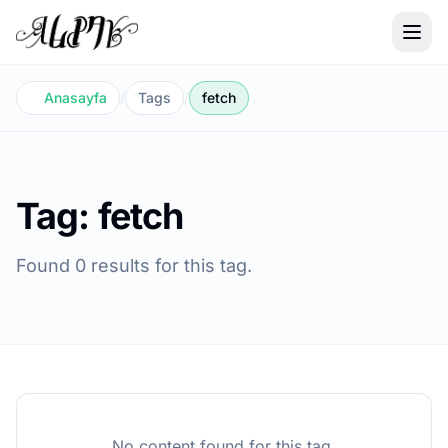
Anasayfa
/
Tags
/
fetch
Tag: fetch
Found 0 results for this tag.
No content found for this tag.