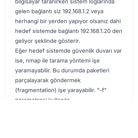
bilgisayar taranırken sistem loglarında
gelen bağlantı siz 192.168.1.2 veya
herhangi bir yerden yapıyor olsanız dahi
hedef sistemde bağlantı 192.168.1.20 den
geliyor şeklinde gösterir.
Eğer hedef sistemde güvenlik duvarı var
ise, nmap ile tarama yöntemi işe
yaramayabilir. Bu durumda paketleri
parçalayarak göndermek
(fragmentation) işe yarayabilir. "-f"
parametresi kullanılır
nmap -sT 192.168.1.1 -f
Hedef sistemde çalışan servislerin
versiyonlarını öğrenmek için ise "-sV"