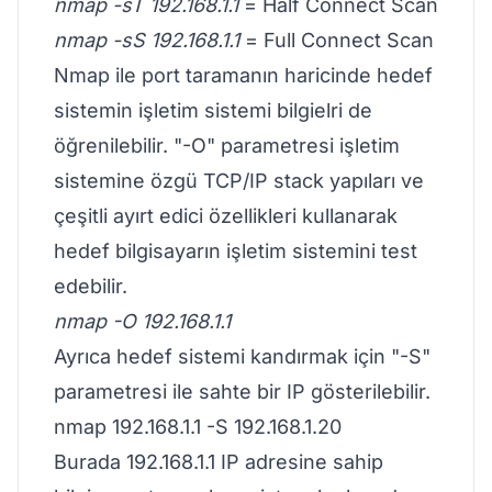
nmap -sT 192.168.1.1
= Half Connect Scan
nmap -sS 192.168.1.1
= Full Connect Scan
Nmap ile port taramanın haricinde hedef
sistemin işletim sistemi bilgielri de
öğrenilebilir. "-O" parametresi işletim
sistemine özgü TCP/IP stack yapıları ve
çeşitli ayırt edici özellikleri kullanarak
hedef bilgisayarın işletim sistemini test
edebilir.
nmap -O 192.168.1.1
Ayrıca hedef sistemi kandırmak için "-S"
parametresi ile sahte bir IP gösterilebilir.
nmap 192.168.1.1 -S 192.168.1.20
Burada 192.168.1.1 IP adresine sahip