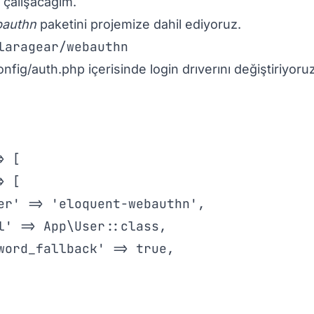
 çalışacağım.
bauthn
paketini projemize dahil ediyoruz.
laragear/webauthn
fig/auth.php içerisinde login drıverını değiştiriyoruz
 [

 [

er' => 'eloquent-webauthn',

l' => App\User::class,

word_fallback' => true,
