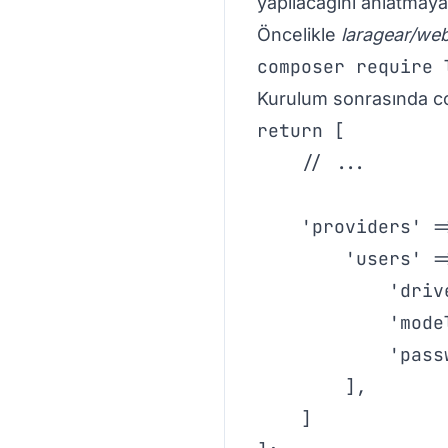
yapılacağını anlatmaya
Öncelikle
laragear/we
composer require 
Kurulum sonrasında con
return [

    // ...

    'providers' =>
        'users' =>
            'driv
            'mode
            'pass
        ],

    ]
